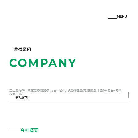
MENU
会社案内
COMPANY
三山製作所｜高圧受変電設備、キュービクル式受変電設備、配電盤｜設計・製作・各種
改修工事
会社案内
会社概要